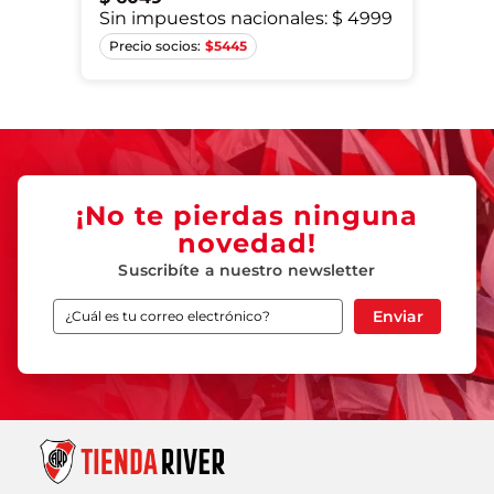
Sin impuestos nacionales:
$ 4999
Único
$
5445
¡No te pierdas ninguna
novedad!
Suscribíte a nuestro newsletter
Enviar