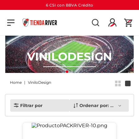
6 CSI con BBVA Crédito
TÉRMINOS MÁS BUSCADOS
1
.
camiseta
2
.
campera
VINILODESIGN
3
.
gorra
4
.
short
5
.
buzo
ViniloDesign
6
.
pantalon
7
.
camiseta river
Filtrar por
Ordenar por:
Más recient
8
.
bolso
9
.
river
10
.
aniversario