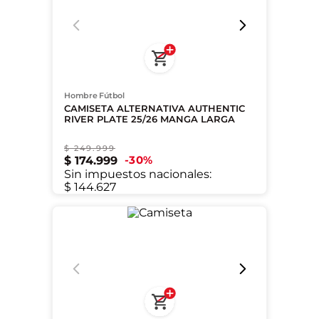
Hombre Fútbol
CAMISETA ALTERNATIVA AUTHENTIC
RIVER PLATE 25/26 MANGA LARGA
$
249
.
999
XS
S
M
30
%
$
174
.
999
Sin impuestos nacionales:
$ 144.627