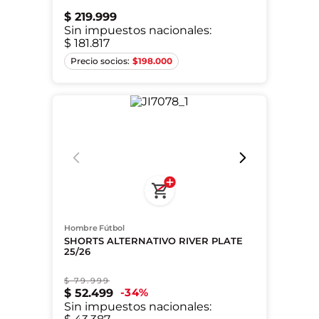
$
219
.
999
Sin impuestos nacionales:
$ 181.817
XS
S
$
198.000
Hombre Fútbol
SHORTS ALTERNATIVO RIVER PLATE
25/26
$
79
.
999
XS
S
M
L
XL
2XL
34
%
$
52
.
499
Sin impuestos nacionales: