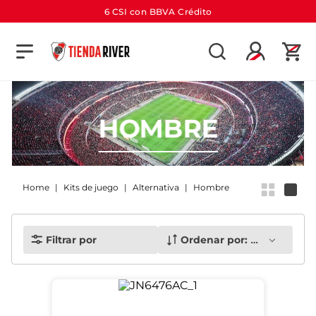
6 CSI con BBVA Crédito
TÉRMINOS MÁS BUSCADOS
1
.
camiseta
2
.
campera
HOMBRE
3
.
gorra
4
.
short
5
.
buzo
Kits de juego
Alternativa
Hombre
6
.
pantalon
7
.
bolso
Filtrar por
Ordenar por:
Más recient
8
.
camiseta river
9
.
river
10
.
aniversario