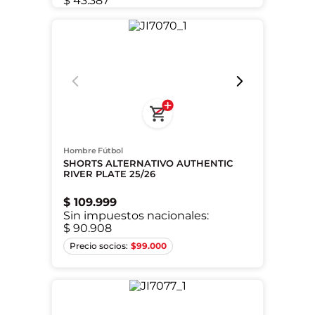
$ 43.387
Hombre Fútbol
SHORTS ALTERNATIVO AUTHENTIC
RIVER PLATE 25/26
$
109
.
999
Sin impuestos nacionales:
$ 90.908
XS
S
M
L
XL
2XL
$
99.000