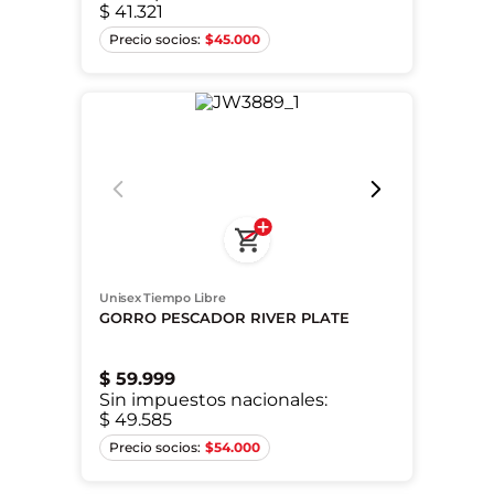
$ 41.321
XS
$
45.000
Unisex Tiempo Libre
GORRO PESCADOR RIVER PLATE
$
59
.
999
Sin impuestos nacionales:
$ 49.585
XS
$
54.000