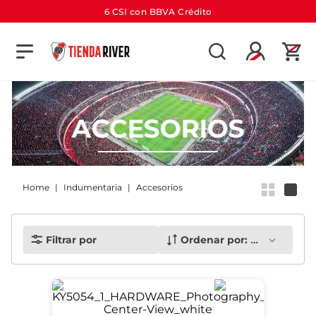
6 CSI con BBVA Crédito
TÉRMINOS MÁS BUSCADOS
1
.
camiseta
2
.
campera
ACCESORIOS
3
.
gorra
4
.
short
5
.
buzo
Indumentaria
Accesorios
6
.
pantalon
7
.
bolso
Filtrar por
Ordenar por:
Más recient
8
.
camiseta river
9
.
river
10
.
aniversario