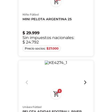
Niño Fútbol
MINI PELOTA ARGENTINA 25
$
29
.
999
Sin impuestos nacionales:
$ 24.792
1
$
27.000
Unisex Fútbol
PELOTA ADIDAS FOOTBALL RIVER