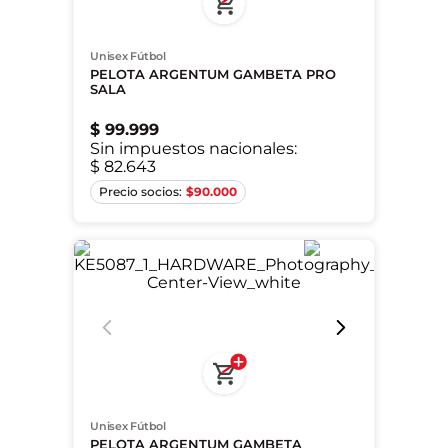
Unisex Fútbol
PELOTA ARGENTUM GAMBETA PRO
SALA
$
99
.
999
Sin impuestos nacionales:
$ 82.643
FUTS
$
90.000
Unisex Fútbol
PELOTA ARGENTUM GAMBETA