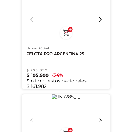
Unisex Fútbol
PELOTA PRO ARGENTINA 25
$
299
.
999
5
34
%
$
195
.
999
Sin impuestos nacionales:
$ 161.982