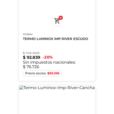
Unisex
TERMO LUMINOX IMP RIVER ESCUDO
$
116
.
050
20
%
$
92
.
839
Sin impuestos nacionales:
$ 76.726
Único
$
83.556