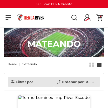
6 CSI con BBVA Crédito
TÉRMINOS MÁS BUSCADOS
1
.
camiseta
2
.
campera
MATEANDO
3
.
gorra
4
.
short
5
.
buzo
mateando
6
.
pantalon
7
.
camiseta river
Filtrar por
Ordenar por:
Relevancia
8
.
bolso
9
.
river
10
.
aniversario