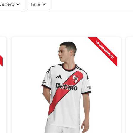
Genero
Talle
Hombre
(
48
)
2XS
(
6
)
Mujer
(
10
)
XS
(
41
)
Niño
(
15
)
S
(
45
)
M
(
34
)
L
(
29
)
XL
(
24
)
2XL
(
19
)
3XL
(
2
)
7/8A
(
7
)
9/10A
(
7
)