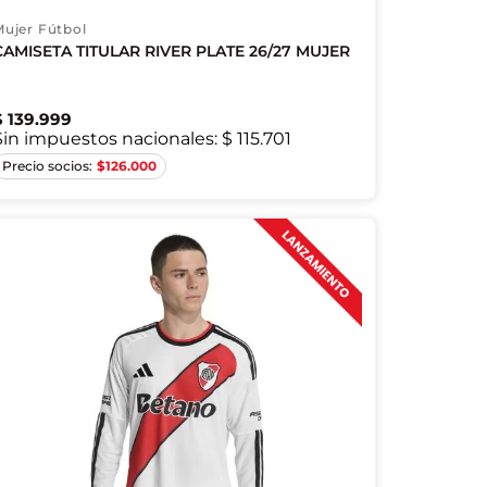
Mujer Fútbol
CAMISETA TITULAR RIVER PLATE 26/27 MUJER
$
139
.
999
Sin impuestos nacionales:
$ 115.701
M
L
$
126.000