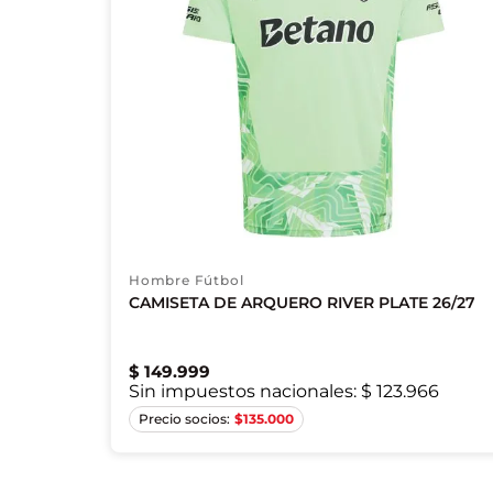
Hombre Fútbol
CAMISETA DE ARQUERO RIVER PLATE 26/27
$
149
.
999
Sin impuestos nacionales:
$ 123.966
S
M
L
XL
$
135.000