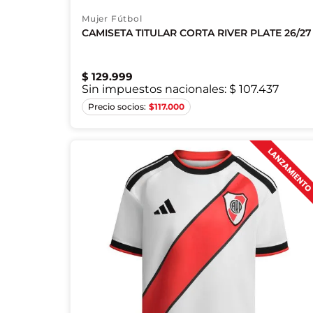
Mujer Fútbol
CAMISETA TITULAR CORTA RIVER PLATE 26/27
$
129
.
999
Sin impuestos nacionales:
$ 107.437
XS
S
M
L
XL
$
117.000