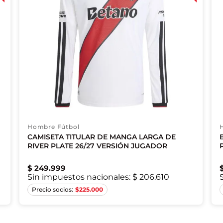
Hombre Fútbol
CAMISETA TITULAR DE MANGA LARGA DE
RIVER PLATE 26/27 VERSIÓN JUGADOR
$
249
.
999
Sin impuestos nacionales:
$ 206.610
S
M
L
XL
2XL
$
225.000