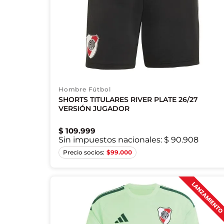
Hombre Fútbol
SHORTS TITULARES RIVER PLATE 26/27
VERSIÓN JUGADOR
$
109
.
999
Sin impuestos nacionales:
$ 90.908
XS
S
M
L
XL
2XL
$
99.000