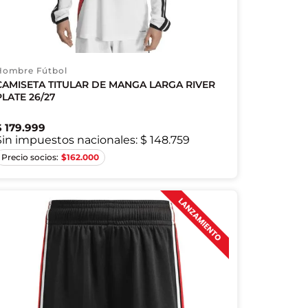
Hombre Fútbol
CAMISETA TITULAR DE MANGA LARGA RIVER
PLATE 26/27
$
179
.
999
Sin impuestos nacionales:
$ 148.759
XS
S
M
L
XL
2XL
$
162.000