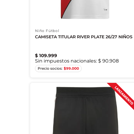
Niño Fútbol
CAMISETA TITULAR RIVER PLATE 26/27 NIÑOS
$
109
.
999
Sin impuestos nacionales:
$ 90.908
7/8A
9/10A
11/12A
13/14A
$
99.000