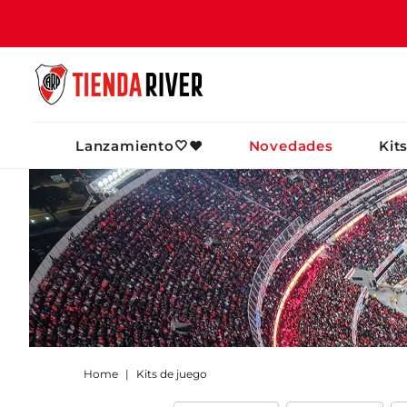
TÉRMINOS MÁ
Lanzamiento🤍❤️
Novedades
Kit
1
.
camiseta
2
.
campera
3
.
gorra
4
.
short
5
.
buzo
6
.
pantalon
7
.
bolso
8
.
camiseta riv
Kits de juego
9
.
river