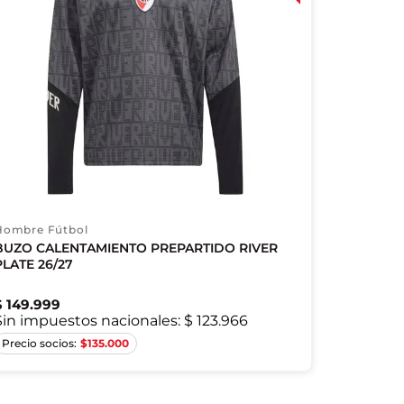
Hombre Fútbol
BUZO CALENTAMIENTO PREPARTIDO RIVER
PLATE 26/27
$
149
.
999
Sin impuestos nacionales:
$ 123.966
S
M
L
XL
2XL
$
135.000