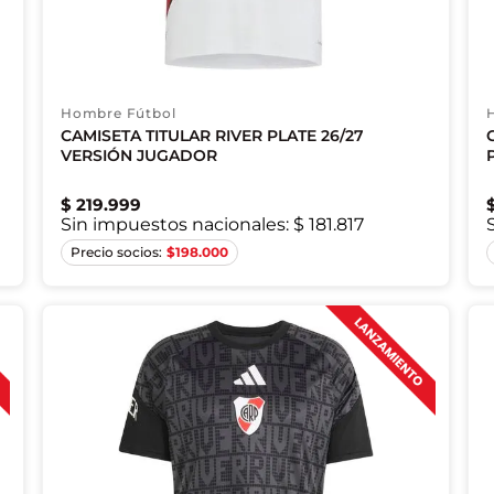
Hombre Fútbol
CAMISETA TITULAR RIVER PLATE 26/27
VERSIÓN JUGADOR
$
219
.
999
Sin impuestos nacionales:
$ 181.817
XS
S
M
L
XL
2XL
$
198.000