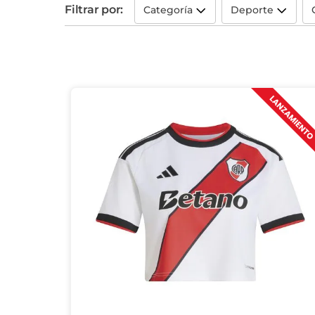
Filtrar por:
Categoría
Deporte
10
.
aniversario
Temporadas Anteriores
Fútbol
(
37
)
(
73
)
Titular
(
12
)
Alternativa
(
10
)
Tercera
(
9
)
Arquero
(
5
)