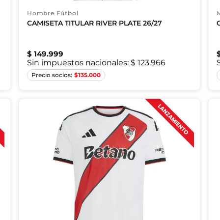
Hombre Fútbol
CAMISETA TITULAR RIVER PLATE 26/27
$
149
.
999
Sin impuestos nacionales:
$ 123.966
XS
S
M
L
XL
2XL
$
135.000