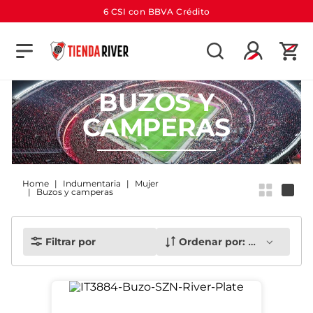
6 CSI con BBVA Crédito
TÉRMINOS MÁS BUSCADOS
1
.
camiseta
BUZOS Y
2
.
campera
CAMPERAS
3
.
gorra
4
.
short
5
.
buzo
Indumentaria
Mujer
Buzos y camperas
6
.
pantalon
7
.
bolso
Filtrar por
Ordenar por:
Más recient
8
.
camiseta river
9
.
river
10
.
aniversario