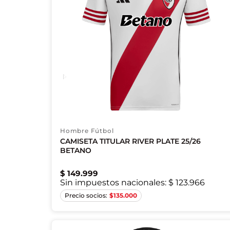
Hombre Fútbol
CAMISETA TITULAR RIVER PLATE 25/26
BETANO
$
149
.
999
Sin impuestos nacionales:
$ 123.966
XS
S
M
2XL
$
135.000