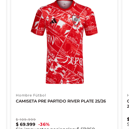
Hombre Fútbol
CAMISETA PRE PARTIDO RIVER PLATE 25/26
$
109
.
999
$
69
.
999
36
%
XS
S