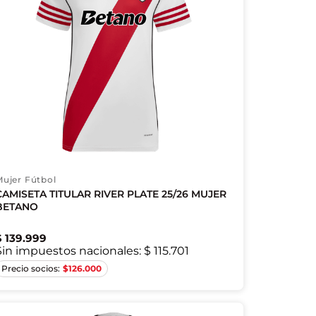
Mujer Fútbol
CAMISETA TITULAR RIVER PLATE 25/26 MUJER
BETANO
$
139
.
999
Sin impuestos nacionales:
$ 115.701
2XS
XS
L
XL
$
126.000