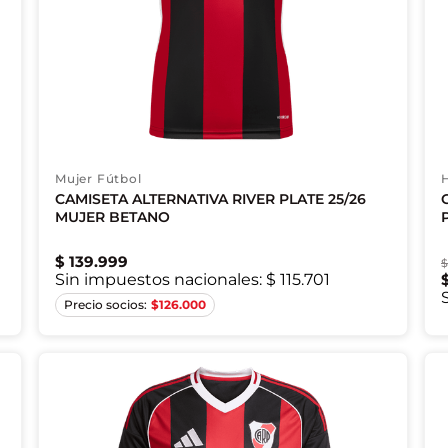
Mujer Fútbol
CAMISETA ALTERNATIVA RIVER PLATE 25/26
MUJER BETANO
$
139
.
999
Sin impuestos nacionales:
$ 115.701
XS
S
M
L
XL
$
126.000