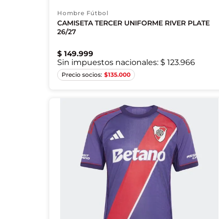
Hombre Fútbol
CAMISETA TERCER UNIFORME RIVER PLATE
26/27
$
149
.
999
Sin impuestos nacionales:
$ 123.966
XS
S
M
L
XL
2XL
3XL
$
135.000