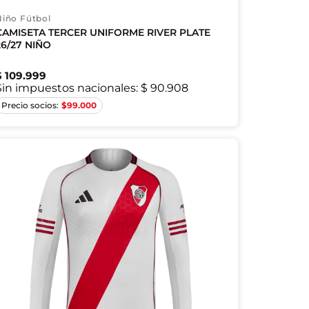
Niño Fútbol
CAMISETA TERCER UNIFORME RIVER PLATE
26/27 NIÑO
$
109
.
999
Sin impuestos nacionales:
$ 90.908
7/8A
9/10A
11/12A
13/14A
$
99.000