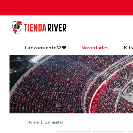
TÉRMINOS MÁ
Lanzamiento🤍❤️
Novedades
Kit
1
.
camiseta
2
.
campera
3
.
gorra
4
.
short
5
.
buzo
6
.
pantalon
7
.
camiseta riv
8
.
bolso
Camisetas
9
.
river