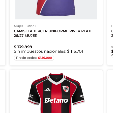
Mujer Fútbol
CAMISETA TERCER UNIFORME RIVER PLATE
26/27 MUJER
$
139
.
999
Sin impuestos nacionales:
$ 115.701
2XS
XS
S
M
L
XL
2XL
$
126.000