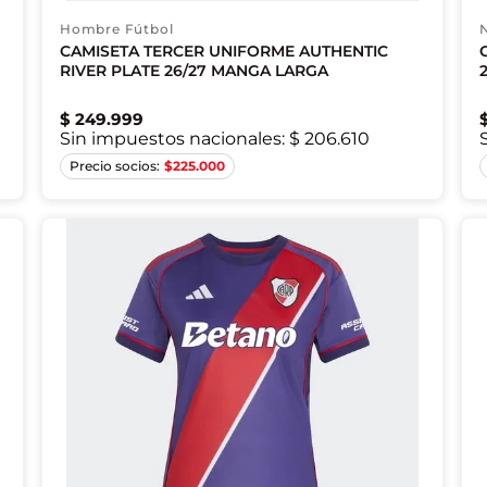
Hombre Fútbol
CAMISETA TERCER UNIFORME AUTHENTIC
RIVER PLATE 26/27 MANGA LARGA
$
249
.
999
Sin impuestos nacionales:
$ 206.610
XS
S
M
L
XL
2XL
$
225.000