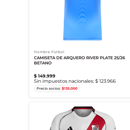
Hombre Fútbol
CAMISETA DE ARQUERO RIVER PLATE 25/26
BETANO
$
149
.
999
Sin impuestos nacionales:
$ 123.966
XS
S
M
L
$
135.000