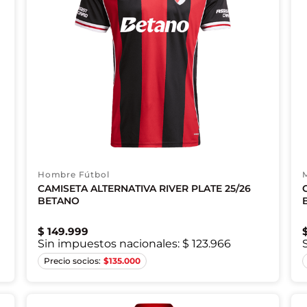
Hombre Fútbol
CAMISETA ALTERNATIVA RIVER PLATE 25/26
BETANO
$
149
.
999
Sin impuestos nacionales:
$ 123.966
XS
S
M
$
135.000