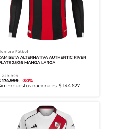
Hombre Fútbol
CAMISETA ALTERNATIVA AUTHENTIC RIVER
PLATE 25/26 MANGA LARGA
$
249
.
999
$
174
.
999
30
%
XS
S
M
Sin impuestos nacionales:
$ 144.627