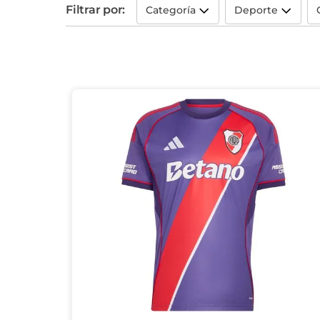
Filtrar por:
Categoría
Deporte
10
.
aniversario
Temporadas Anteriores
Fútbol
(
27
)
(
44
)
Alternativa
(
7
)
Basquet
(
2
)
Tercera
(
5
)
Entrenamiento
Futbol
(
4
)
Tiempo Libre
(
3
)
Arquero
(
3
)
Ninos
(
2
)
Basquet
(
2
)
Mujer
(
1
)
Hombre
(
1
)