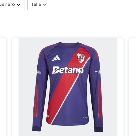
Genero
Talle
Hombre
(
34
)
2XS
(
6
)
Mujer
(
9
)
XS
(
26
)
(
5
)
Niño
(
9
)
S
(
28
)
M
(
20
)
L
(
14
)
XL
(
12
)
2XL
(
5
)
3XL
(
1
)
7/8A
(
3
)
9/10A
(
4
)