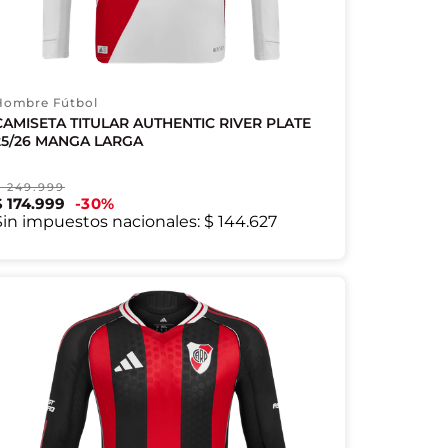
Hombre Fútbol
CAMISETA TITULAR AUTHENTIC RIVER PLATE
25/26 MANGA LARGA
$
249
.
999
$
174
.
999
30
%
M
Sin impuestos nacionales:
$ 144.627