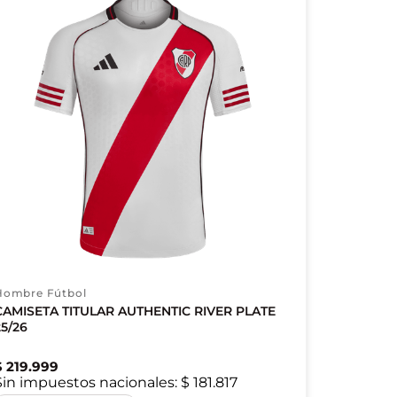
Hombre Fútbol
CAMISETA TITULAR AUTHENTIC RIVER PLATE
25/26
$
219
.
999
Sin impuestos nacionales:
$ 181.817
XS
S
M
XL