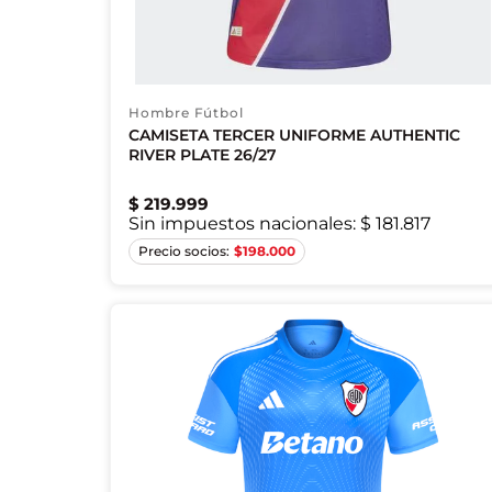
Hombre Fútbol
CAMISETA TERCER UNIFORME AUTHENTIC
RIVER PLATE 26/27
$
219
.
999
Sin impuestos nacionales:
$ 181.817
XS
M
L
XL
2XL
$
198.000