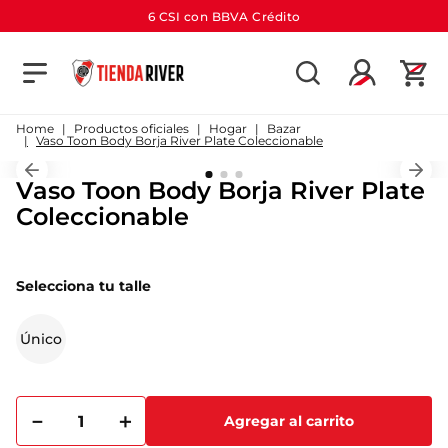
6 CSI con BBVA Crédito
TÉRMINOS MÁS BUSCADOS
1
.
camiseta
Productos oficiales
Hogar
Bazar
Vaso Toon Body Borja River Plate Coleccionable
2
.
campera
Vaso Toon Body Borja River Plate
3
.
gorra
Coleccionable
4
.
short
5
.
buzo
Selecciona tu talle
6
.
pantalon
7
.
camiseta river
Único
8
.
bolso
9
.
river
－
＋
Agregar al carrito
10
.
aniversario