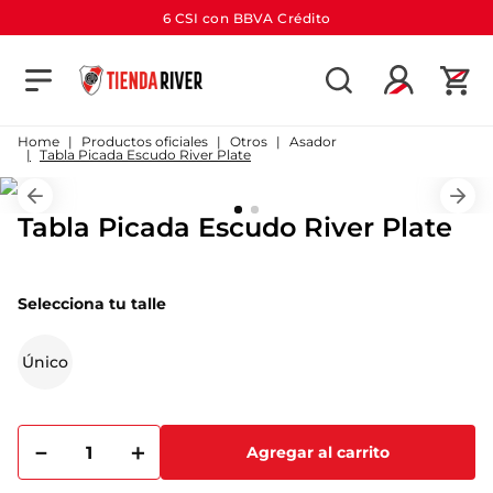
6 CSI con BBVA Crédito
TÉRMINOS MÁS BUSCADOS
1
.
camiseta
Productos oficiales
Otros
Asador
Tabla Picada Escudo River Plate
2
.
campera
3
.
gorra
Tabla Picada Escudo River Plate
4
.
short
5
.
buzo
Selecciona tu talle
6
.
pantalon
Único
7
.
camiseta river
8
.
bolso
9
.
river
－
＋
Agregar al carrito
10
.
aniversario