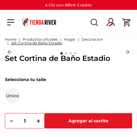
6 CSI con BBVA Crédito
TÉRMINOS MÁS BUSCADOS
1
.
camiseta
Productos oficiales
Hogar
Decoracion
Set Cortina de Baño Estadio
2
.
campera
Set Cortina de Baño Estadio
3
.
gorra
4
.
short
Selecciona tu talle
5
.
buzo
6
.
pantalon
Único
7
.
bolso
8
.
camiseta river
－
＋
Agregar al carrito
9
.
river
10
.
aniversario