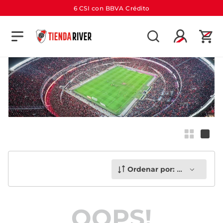
6 CSI con BBVA Crédito
TÉRMINOS MÁS BUSCADOS
1
.
camiseta
2
.
campera
3
.
gorra
4
.
short
5
.
buzo
6
.
pantalon
7
.
camiseta river
Ordenar por:
Más recient
8
.
bolso
9
.
river
OOPS!
10
.
aniversario