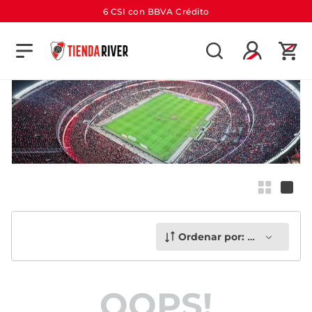
6 CSI con BBVA Crédito
TÉRMINOS MÁS BUSCADOS
1
.
camiseta
2
.
campera
3
.
gorra
4
.
short
5
.
buzo
6
.
pantalon
7
.
camiseta river
Ordenar por:
Más recient
8
.
bolso
9
.
river
OOPS!
10
.
aniversario