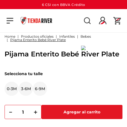
6 CSI con BBVA Crédito
TÉRMINOS MÁS BUSCADOS
1
.
camiseta
Productos oficiales
Infantiles
Bebes
Pijama Enterito Bebé River Plate
2
.
campera
Pijama Enterito Bebé River Plate
3
.
gorra
4
.
short
Selecciona tu talle
5
.
buzo
6
.
pantalon
0-3M
3-6M
6-9M
7
.
camiseta river
8
.
bolso
－
＋
Agregar al carrito
9
.
river
10
.
aniversario