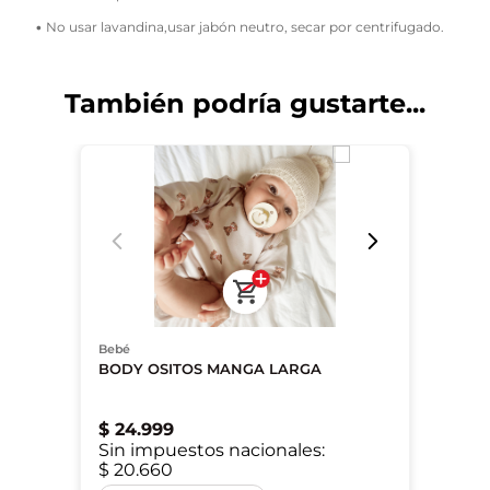
• No usar lavandina,usar jabón neutro, secar por centrifugado.
También podría gustarte...
Bebé
BODY OSITOS MANGA LARGA
$
24
.
999
Sin impuestos nacionales:
$ 20.660
0-3M
3-6M