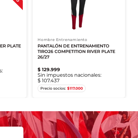
Hombre Entrenamiento
ER PLATE
PANTALÓN DE ENTRENAMIENTO
TIRO26 COMPETITION RIVER PLATE
26/27
$
129
.
999
s:
Sin impuestos nacionales:
$ 107.437
S
M
L
XL
$
117.000