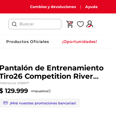
Cambios y devoluciones
Ayuda
Buscar
Productos Oficiales
¡Oportunidades!
Pantalón de Entrenamiento
Tiro26 Competition River
Plate 26/27
Referencia
:
KB8871
$
129
.
999
Impuestos
¡Mirá nuestras promociones bancarias!