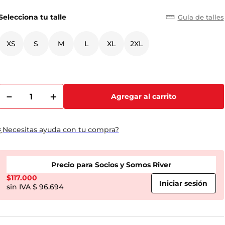
Selecciona tu talle
Guía de talles
XS
S
M
L
XL
2XL
－
＋
Agregar al carrito
¿Necesitas ayuda con tu compra?
Precio para Socios y Somos River
$
117.000
$ 96.694