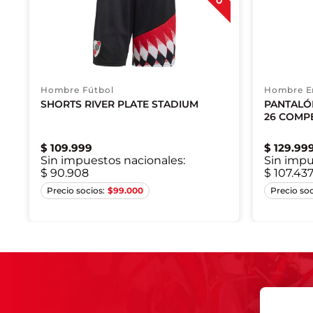
Hombre Fútbol
Hombre E
SHORTS RIVER PLATE STADIUM
PANTALÓ
26 COMPE
$
109
.
999
$
129
.
99
Sin impuestos nacionales:
Sin impu
$ 90.908
$ 107.43
X
XS
S
M
XL
$
99.000