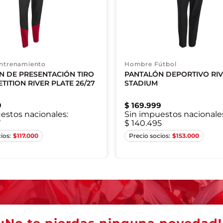
ntrenamiento
Hombre Fútbol
N DE PRESENTACIÓN TIRO
PANTALÓN DEPORTIVO RIV
TITION RIVER PLATE 26/27
STADIUM
9
$
169
.
999
estos nacionales:
Sin impuestos nacionale
7
$ 140.495
S
S
M
L
XL
XS
S
M
L
$
117.000
$
153.000
2XL