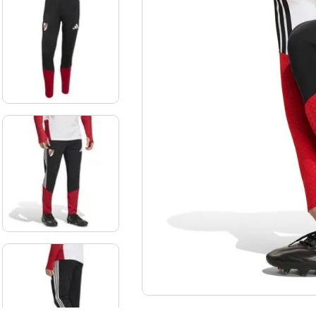
10
.
aniversario