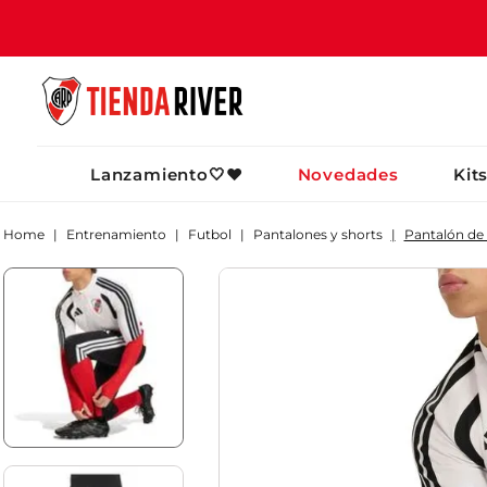
TÉRMINOS MÁ
Lanzamiento🤍❤️
Novedades
Kit
1
.
camiseta
2
.
campera
Entrenamiento
Futbol
Pantalones y shorts
Pantalón de 
3
.
gorra
4
.
short
5
.
buzo
6
.
pantalon
7
.
camiseta riv
8
.
bolso
9
.
river