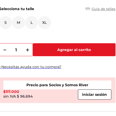
Selecciona tu talle
Guía de talles
S
M
L
XL
－
＋
Agregar al carrito
¿Necesitas ayuda con tu compra?
Precio para Socios y Somos River
$
117.000
$ 96.694