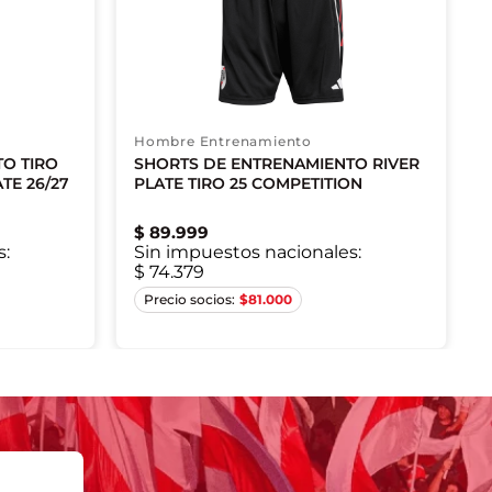
Hombre Entrenamiento
O TIRO
SHORTS DE ENTRENAMIENTO RIVER
TE 26/27
PLATE TIRO 25 COMPETITION
$
89
.
999
s:
Sin impuestos nacionales:
$ 74.379
XS
S
S
L
XL
$
81.000