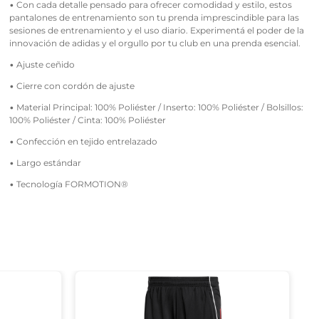
• Con cada detalle pensado para ofrecer comodidad y estilo, estos
pantalones de entrenamiento son tu prenda imprescindible para las
sesiones de entrenamiento y el uso diario. Experimentá el poder de la
innovación de adidas y el orgullo por tu club en una prenda esencial.
• Ajuste ceñido
• Cierre con cordón de ajuste
• Material Principal: 100% Poliéster / Inserto: 100% Poliéster / Bolsillos:
100% Poliéster / Cinta: 100% Poliéster
• Confección en tejido entrelazado
• Largo estándar
• Tecnología FORMOTION®