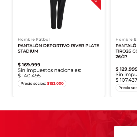
Hombre Fútbol
Hombre E
PANTALÓN DEPORTIVO RIVER PLATE
PANTALÓ
STADIUM
TIRO26 C
26/27
$
169
.
999
$
129
.
99
Sin impuestos nacionales:
Sin impu
$ 140.495
$ 107.43
XS
S
M
L
$
153.000