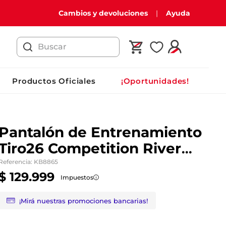
Cambios y devoluciones
Ayuda
Buscar
Productos Oficiales
¡Oportunidades!
Pantalón de Entrenamiento
Tiro26 Competition River
Plate 26/27
Referencia
:
KB8865
$
129
.
999
Impuestos
¡Mirá nuestras promociones bancarias!