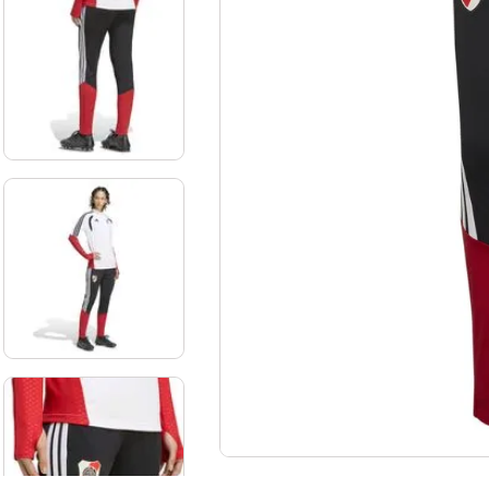
10
.
aniversario