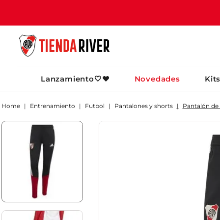
TÉRMINOS MÁ
Lanzamiento🤍❤️
Novedades
Kit
1
.
camiseta
2
.
campera
Entrenamiento
Futbol
Pantalones y shorts
Pantalón de 
3
.
gorra
4
.
short
5
.
buzo
6
.
pantalon
7
.
camiseta riv
8
.
bolso
9
.
river