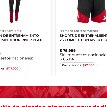
ntrenamiento
Hombre Entrenamiento
N DE ENTRENAMIENTO
SHORTS DE ENTRENAMIENT
OMPETITION RIVER PLATE
26 COMPETITION RIVER PLA
$
79
.
999
9
Sin impuestos nacionale
estos nacionales:
$ 66.114
7
S
M
L
XL
S
XL
2XL
$
72.000
$
117.000