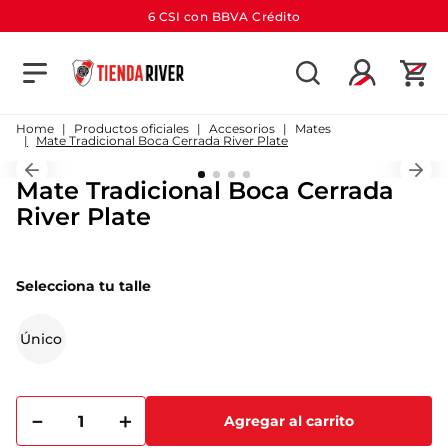
6 CSI con BBVA Crédito
TÉRMINOS MÁS BUSCADOS
1
.
camiseta
Productos oficiales
Accesorios
Mates
Mate Tradicional Boca Cerrada River Plate
2
.
campera
Mate Tradicional Boca Cerrada
3
.
gorra
River Plate
4
.
short
5
.
buzo
Selecciona tu talle
6
.
pantalon
7
.
bolso
Único
8
.
camiseta river
9
.
river
－
＋
Agregar al carrito
10
.
aniversario