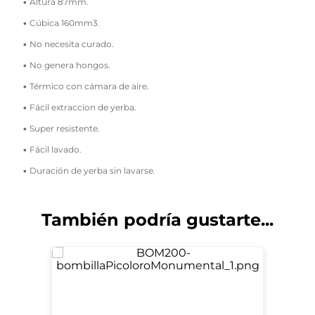
• Altura 87mm.
• Cúbica 160mm3.
• No necesita curado.
• No genera hongos.
• Térmico con cámara de aire.
• Fácil extraccion de yerba.
• Super resistente.
• Fácil lavado.
• Duración de yerba sin lavarse.
También podría gustarte...