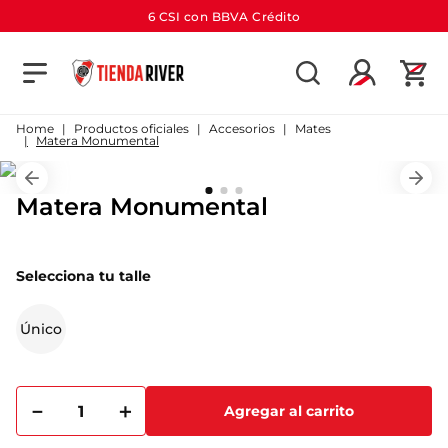
6 CSI con BBVA Crédito
TÉRMINOS MÁS BUSCADOS
1
.
camiseta
Productos oficiales
Accesorios
Mates
Matera Monumental
2
.
campera
3
.
gorra
Matera Monumental
4
.
short
5
.
buzo
Selecciona tu talle
6
.
pantalon
Único
7
.
camiseta river
8
.
bolso
9
.
river
－
＋
Agregar al carrito
10
.
aniversario