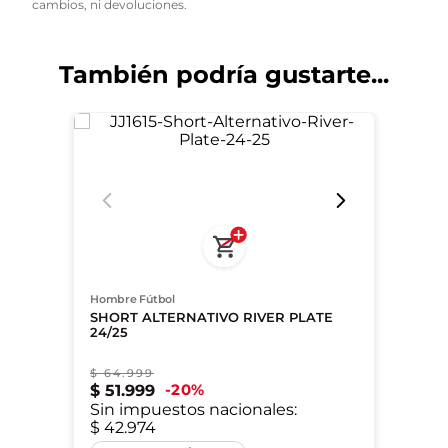
cambios, ni devoluciones.
34 Galoppo
36 Giménez
También podría gustarte...
38 Subiabre
39 Lencina
40 Obregón
Hombre Fútbol
SHORT ALTERNATIVO RIVER PLATE
24/25
$
64
.
999
20
%
$
51
.
999
Sin impuestos nacionales:
$ 42.974
XS
S
M
L
2XL