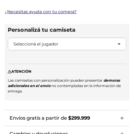
¿Necesitas ayuda con tu compra?
Personalizá tu camiseta
5 Portillo
Seleccioná el jugador
6 A. Moreno
7 Salas
ATENCIÓN
8 Meza
Las camisetas con personalización pueden presentar
demoras
adicionales en el envío
no contempladas en la información de
9 Driussi
entrega.
11 Colidio
13 Rivero
Envíos gratis a partir de
$299.999
15 F. Vera
Cambios y devoluciones