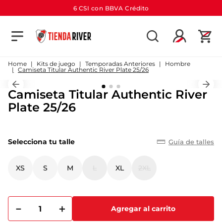
6 CSI con BBVA Crédito
TÉRMINOS MÁS BUSCADOS
1
.
camiseta
Kits de juego
Temporadas Anteriores
Hombre
Camiseta Titular Authentic River Plate 25/26
2
.
campera
Camiseta Titular Authentic River
3
.
gorra
Plate 25/26
4
.
short
5
.
buzo
Selecciona tu talle
Guía de talles
6
.
pantalon
7
.
bolso
XS
S
M
L
XL
2XL
8
.
camiseta river
9
.
river
－
＋
Agregar al carrito
10
.
aniversario