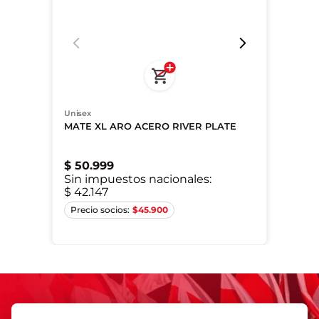
Unisex
MATE XL ARO ACERO RIVER PLATE
$
50
.
999
Sin impuestos nacionales:
$ 42.147
Único
$
45.900