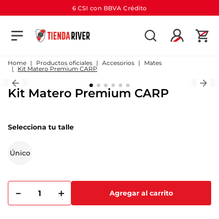
6 CSI con BBVA Crédito
TÉRMINOS MÁS BUSCADOS
1
.
camiseta
Productos oficiales
Accesorios
Mates
Kit Matero Premium CARP
2
.
campera
Kit Matero Premium CARP
3
.
gorra
4
.
short
Selecciona tu talle
5
.
buzo
6
.
pantalon
Único
7
.
camiseta river
8
.
bolso
－
＋
Agregar al carrito
9
.
river
10
.
aniversario