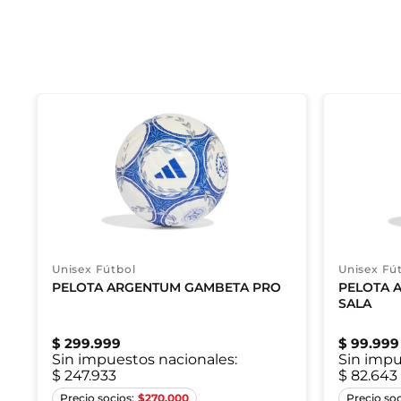
Unisex Fútbol
Unisex Fú
PELOTA ARGENTUM GAMBETA PRO
PELOTA 
SALA
$
299
.
999
$
99
.
999
Sin impuestos nacionales:
Sin impu
$ 247.933
$ 82.643
5
$
270.000