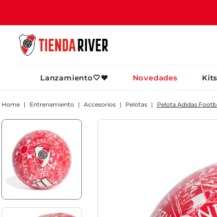
TÉRMINOS MÁ
Lanzamiento🤍❤️
Novedades
Kit
1
.
camiseta
2
.
campera
Entrenamiento
Accesorios
Pelotas
Pelota Adidas Footba
3
.
gorra
4
.
short
5
.
buzo
6
.
pantalon
7
.
bolso
8
.
camiseta riv
9
.
river