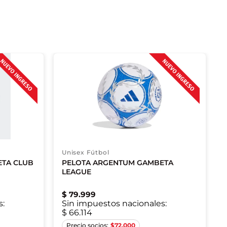
Unisex Fútbol
TA CLUB
PELOTA ARGENTUM GAMBETA
LEAGUE
$
79
.
999
s:
Sin impuestos nacionales:
$ 66.114
5
$
72.000