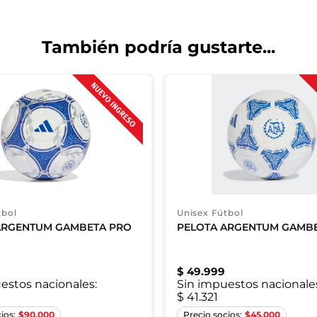
También podría gustarte...
tbol
Unisex Fútbol
ARGENTUM GAMBETA PRO
PELOTA ARGENTUM GAMBE
$
49
.
999
estos nacionales:
Sin impuestos nacionale
$ 41.321
FUTS
4
5
$
90.000
$
45.000