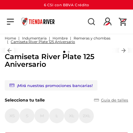
6 CSI con BBVA Crédito
TÉRMINOS MÁS BUSCADOS
1
.
camiseta
Indumentaria
Hombre
Remeras y chombas
Camiseta River Plate 125 Aniversario
2
.
campera
Camiseta River Plate 125
3
.
gorra
Aniversario
4
.
short
5
.
buzo
¡Mirá nuestras promociones bancarias!
6
.
pantalon
7
.
camiseta river
Selecciona tu talle
Guía de talles
8
.
bolso
XS
S
M
L
XL
2XL
9
.
river
10
.
aniversario