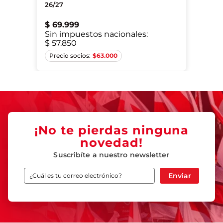
26/27
$
69
.
999
Sin impuestos nacionales:
$ 57.850
XS
S
M
L
XL
$
63.000
¡No te pierdas ninguna
novedad!
Suscribíte a nuestro newsletter
Enviar