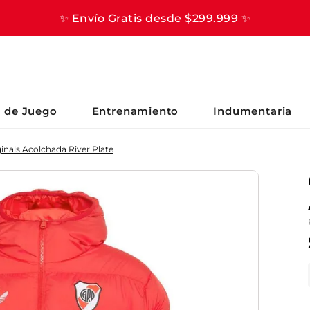
✨ Envío Gratis desde $299.999 ✨
S BUSCADOS
s de Juego
Entrenamiento
Indumentaria
nals Acolchada River Plate
er