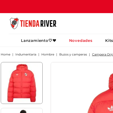
TÉRMINOS MÁ
Lanzamiento🤍❤️
Novedades
Kit
1
.
camiseta
2
.
campera
Indumentaria
Hombre
Buzos y camperas
Campera Origi
3
.
gorra
4
.
short
5
.
buzo
6
.
pantalon
7
.
bolso
8
.
camiseta riv
9
.
river