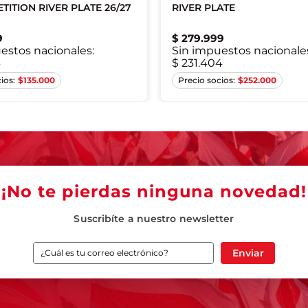
TITION RIVER PLATE 26/27
RIVER PLATE
9
$
279
.
999
estos nacionales:
Sin impuestos nacionale
6
$ 231.404
M
L
XL
2XL
M
L
XL
2XL
$
135.000
$
252.000
¡No te pierdas ninguna novedad!
Suscribíte a nuestro newsletter
Enviar