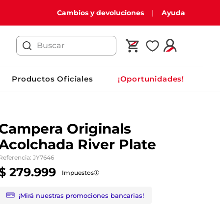
Cambios y devoluciones
Ayuda
Buscar
Productos Oficiales
¡Oportunidades!
Campera Originals
Acolchada River Plate
Referencia
:
JY7646
$
279
.
999
Impuestos
¡Mirá nuestras promociones bancarias!