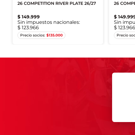
26 COMPETITION RIVER PLATE 26/27
26 COMPE
$
149
.
999
$
149
.
99
Sin impuestos nacionales:
Sin impu
$ 123.966
$ 123.96
S
M
L
XL
2XL
S
$
135.000