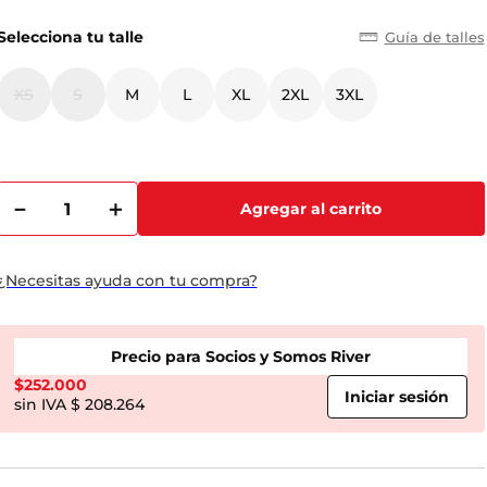
Selecciona tu talle
Guía de talles
XS
S
M
L
XL
2XL
3XL
－
＋
Agregar al carrito
¿Necesitas ayuda con tu compra?
Precio para Socios y Somos River
$
252.000
$ 208.264