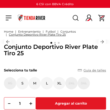
6 CSI con BBVA Crédito
TÉRMINOS MÁS BUSCADOS
1
.
camiseta
Entrenamiento
Futbol
Conjuntos
Conjunto Deportivo River Plate Tiro 25
2
.
campera
Conjunto Deportivo River Plate
3
.
gorra
Tiro 25
4
.
short
5
.
buzo
Selecciona tu talle
Guía de talles
6
.
pantalon
7
.
camiseta river
XS
S
M
L
XL
2XL
3XL
8
.
bolso
9
.
river
－
＋
Agregar al carrito
10
.
aniversario