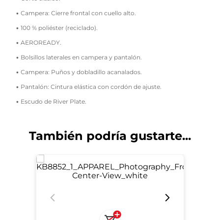
• Campera: Cierre frontal con cuello alto.
• 100 % poliéster (reciclado).
• AEROREADY.
• Bolsillos laterales en campera y pantalón.
• Campera: Puños y dobladillo acanalados.
• Pantalón: Cintura elástica con cordón de ajuste.
• Escudo de River Plate.
También podría gustarte...