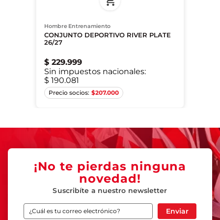
Hombre Entrenamiento
CONJUNTO DEPORTIVO RIVER PLATE
26/27
$
229
.
999
Sin impuestos nacionales:
$ 190.081
XS
S
M
L
XL
2XL
$
207.000
¡No te pierdas ninguna
novedad!
Suscribíte a nuestro newsletter
Enviar