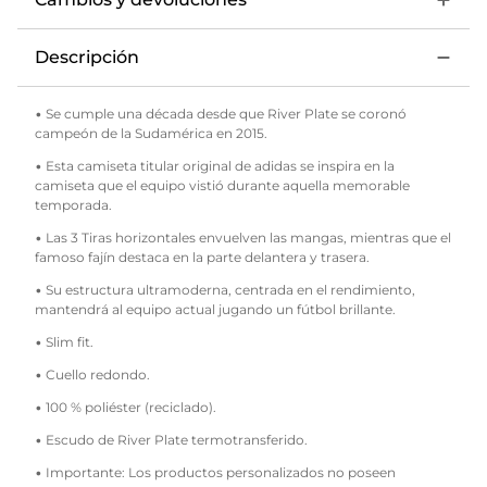
16 Bustos
17 Paulo Diaz
Descripción
18 M. Viña
• Se cumple una década desde que River Plate se coronó
19 Páez
campeón de la Sudamérica en 2015.
• Esta camiseta titular original de adidas se inspira en la
20 Pezzella
camiseta que el equipo vistió durante aquella memorable
temporada.
21 Acuña
• Las 3 Tiras horizontales envuelven las mangas, mientras que el
22 K. Castaño
famoso fajín destaca en la parte delantera y trasera.
• Su estructura ultramoderna, centrada en el rendimiento,
24 J. Meza
mantendrá al equipo actual jugando un fútbol brillante.
26 Galván
• Slim fit.
28 M. Quarta
• Cuello redondo.
• 100 % poliéster (reciclado).
29 Montiel
• Escudo de River Plate termotransferido.
32 Ruberto
• Importante: Los productos personalizados no poseen