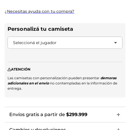
¿Necesitas ayuda con tu compra?
Personalizá tu camiseta
5 Portillo
Seleccioná el jugador
6 A. Moreno
7 Salas
ATENCIÓN
8 Meza
Las camisetas con personalización pueden presentar
demoras
adicionales en el envío
no contempladas en la información de
9 Driussi
entrega.
11 Colidio
13 Rivero
Envíos gratis a partir de
$299.999
15 F. Vera
Cambios y devoluciones