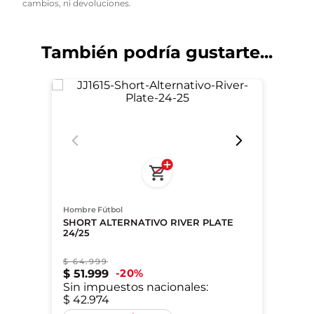
cambios, ni devoluciones.
34 Galoppo
36 Giménez
También podría gustarte...
38 Subiabre
39 Lencina
40 Obregón
Hombre Fútbol
SHORT ALTERNATIVO RIVER PLATE
24/25
$
64
.
999
20
%
$
51
.
999
Sin impuestos nacionales:
$ 42.974
XS
S
M
L
2XL