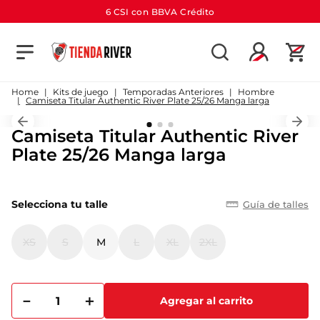
6 CSI con BBVA Crédito
TÉRMINOS MÁS BUSCADOS
1
.
camiseta
Kits de juego
Temporadas Anteriores
Hombre
Camiseta Titular Authentic River Plate 25/26 Manga larga
2
.
campera
Camiseta Titular Authentic River
3
.
gorra
Plate 25/26 Manga larga
4
.
short
5
.
buzo
Selecciona tu talle
Guía de talles
6
.
pantalon
7
.
bolso
XS
S
M
L
XL
2XL
8
.
camiseta river
9
.
river
－
＋
Agregar al carrito
10
.
aniversario