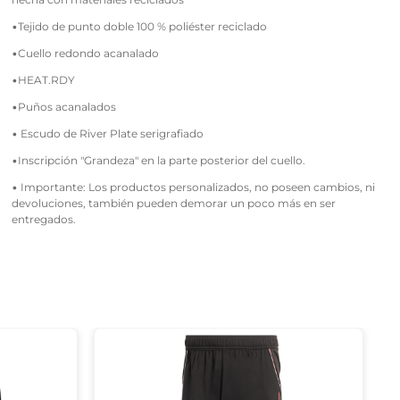
•Tejido de punto doble 100 % poliéster reciclado
•Cuello redondo acanalado
•HEAT.RDY
•Puños acanalados
• Escudo de River Plate serigrafiado
•Inscripción "Grandeza" en la parte posterior del cuello.
• Importante: Los productos personalizados, no poseen cambios, ni
devoluciones, también pueden demorar un poco más en ser
entregados.