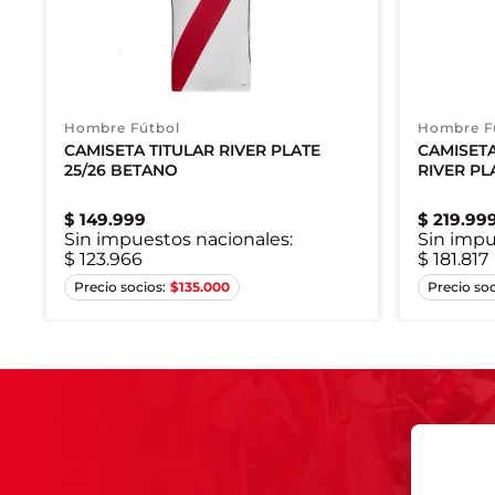
Hombre Fútbol
Hombre F
CAMISETA TITULAR RIVER PLATE
CAMISETA
25/26 BETANO
RIVER PL
$
149
.
999
$
219
.
99
Sin impuestos nacionales:
Sin impu
$ 123.966
$ 181.817
XS
S
M
2XL
$
135.000