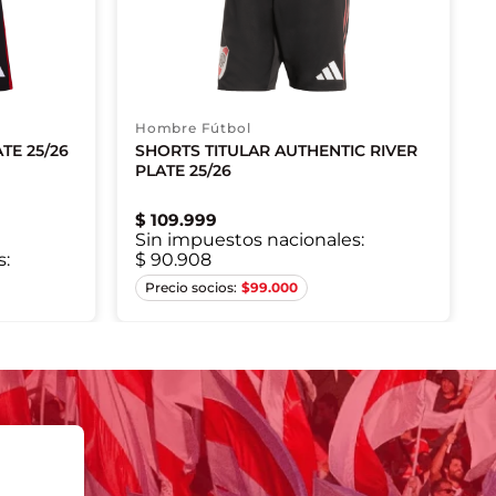
Hombre Fútbol
TE 25/26
SHORTS TITULAR AUTHENTIC RIVER
PLATE 25/26
$
109
.
999
Sin impuestos nacionales:
s:
$ 90.908
XS
S
$
99.000