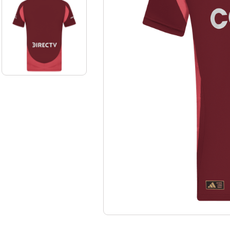
10
.
aniversario