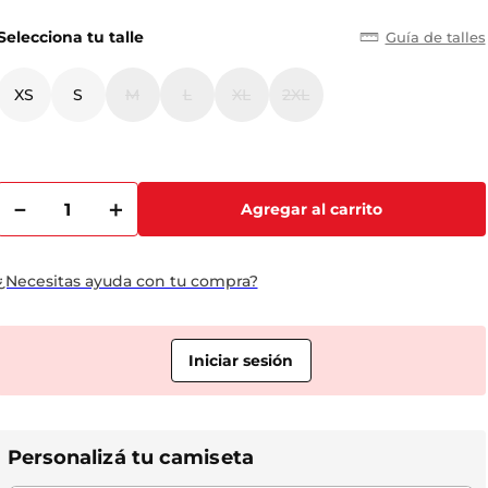
Selecciona tu talle
Guía de talles
XS
S
M
L
XL
2XL
－
＋
Agregar al carrito
¿Necesitas ayuda con tu compra?
Personalizá tu camiseta