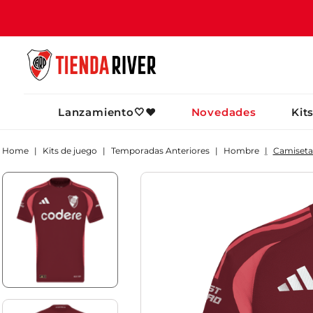
TÉRMINOS MÁ
Lanzamiento🤍❤️
Novedades
Kit
1
.
camiseta
2
.
campera
Kits de juego
Temporadas Anteriores
Hombre
Camiseta 
3
.
gorra
4
.
short
5
.
buzo
6
.
pantalon
7
.
bolso
8
.
camiseta riv
9
.
river