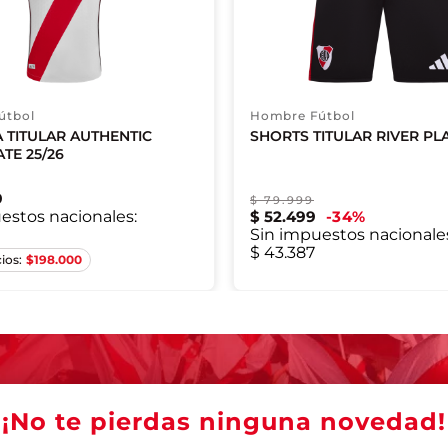
útbol
Hombre Fútbol
 TITULAR AUTHENTIC
SHORTS TITULAR RIVER PLA
ATE 25/26
9
$
79
.
999
estos nacionales:
$
52
.
499
34
%
Sin impuestos nacionale
XS
S
M
XL
XS
S
$ 43.387
$
198.000
¡No te pierdas ninguna novedad!