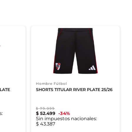
Hombre Fútbol
PLATE
SHORTS TITULAR RIVER PLATE 25/26
$
79
.
999
s:
$
52
.
499
34
%
Sin impuestos nacionales:
XS
S
$ 43.387