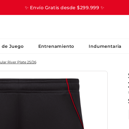
✨ Envío Gratis desde $299.999 ✨
S BUSCADOS
s de Juego
Entrenamiento
Indumentaria
ular River Plate 25/26
er