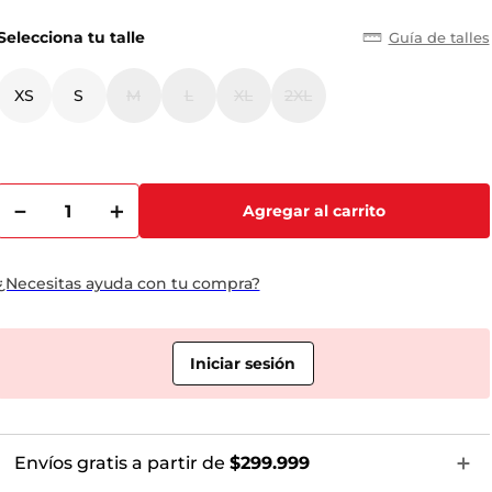
Selecciona tu talle
Guía de talles
XS
S
M
L
XL
2XL
－
＋
Agregar al carrito
¿Necesitas ayuda con tu compra?
Envíos gratis a partir de
$299.999