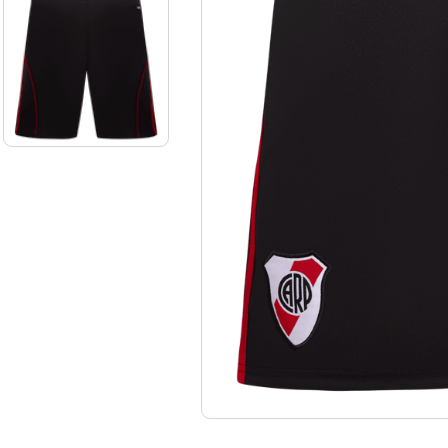
10
.
aniversario