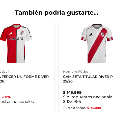
También podría gustarte...
útbol
Hombre Fútbol
A TERCER UNIFORME RIVER
CAMISETA TITULAR RIVER 
/26
25/26
$
149
.
999
18
%
Sin impuestos nacionale
estos nacionales:
$ 123.966
XS
S
M
L
XS
S
M
$
135.000