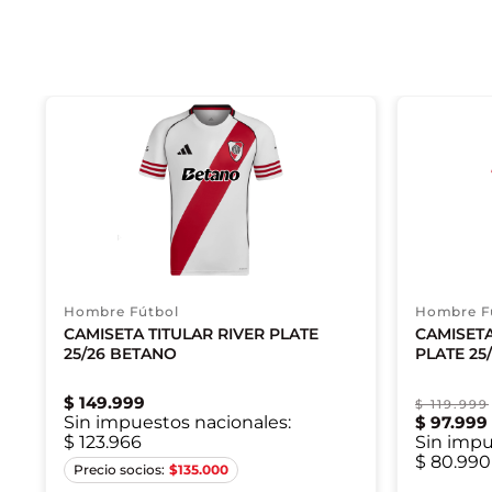
Hombre Fútbol
Hombre F
CAMISETA TITULAR RIVER PLATE
CAMISET
25/26 BETANO
PLATE 25
$
149
.
999
$
119
.
999
Sin impuestos nacionales:
$
97
.
999
$ 123.966
Sin impu
XS
S
M
2XL
$ 80.990
$
135.000