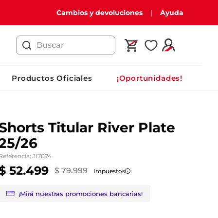
Cambios y devoluciones
Ayuda
Buscar
Productos Oficiales
¡Oportunidades!
Shorts Titular River Plate
25/26
Referencia
:
JI7074
$
52
.
499
$
79
.
999
Impuestos
¡Mirá nuestras promociones bancarias!