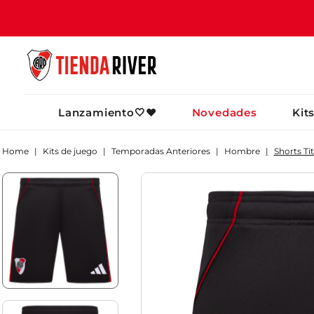
TÉRMINOS MÁ
Lanzamiento🤍❤️
Novedades
Kit
1
.
camiseta
2
.
campera
Kits de juego
Temporadas Anteriores
Hombre
Shorts Tit
3
.
gorra
4
.
short
5
.
buzo
6
.
pantalon
7
.
camiseta riv
8
.
bolso
9
.
river