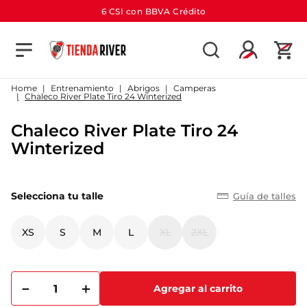
6 CSI con BBVA Crédito
TÉRMINOS MÁS BUSCADOS
1
.
camiseta
Entrenamiento
Abrigos
Camperas
Chaleco River Plate Tiro 24 Winterized
2
.
campera
Chaleco River Plate Tiro 24
3
.
gorra
Winterized
4
.
short
5
.
buzo
Selecciona tu talle
Guía de talles
6
.
pantalon
7
.
camiseta river
XS
S
M
L
XL
2XL
8
.
bolso
9
.
river
－
＋
Agregar al carrito
10
.
aniversario