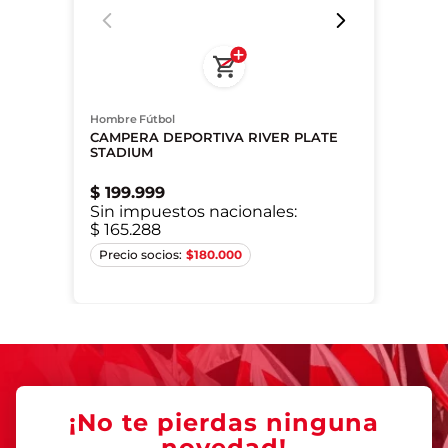
Hombre Fútbol
CAMPERA DEPORTIVA RIVER PLATE
STADIUM
$
199
.
999
Sin impuestos nacionales:
$ 165.288
XS
S
M
XL
2XL
$
180.000
¡No te pierdas ninguna
novedad!