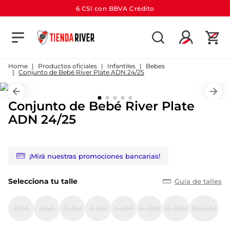
6 CSI con BBVA Crédito
TÉRMINOS MÁS BUSCADOS
1
.
camiseta
Productos oficiales
Infantiles
Bebes
Conjunto de Bebé River Plate ADN 24/25
2
.
campera
3
.
gorra
Conjunto de Bebé River Plate
4
.
short
ADN 24/25
5
.
buzo
6
.
pantalon
¡Mirá nuestras promociones bancarias!
7
.
bolso
Selecciona tu talle
Guía de talles
8
.
camiseta river
9
.
river
2/3A
3/4A
0-3M
3-6M
6-9M
9-12M
12-18M
18-24M
10
.
aniversario