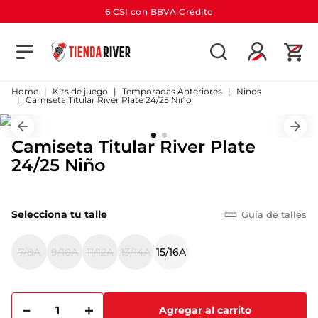
6 CSI con BBVA Crédito
TÉRMINOS MÁS BUSCADOS
1
.
camiseta
Kits de juego
Temporadas Anteriores
Ninos
Camiseta Titular River Plate 24/25 Niño
2
.
campera
3
.
gorra
Camiseta Titular River Plate
4
.
short
24/25 Niño
5
.
buzo
6
.
pantalon
Selecciona tu talle
Guía de talles
7
.
camiseta river
7/8A
9/10A
11/12A
13/14A
15/16A
8
.
bolso
9
.
river
－
＋
10
.
aniversario
Agregar al carrito