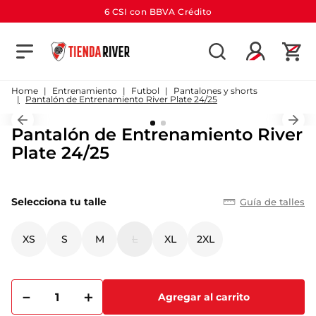
6 CSI con BBVA Crédito
TÉRMINOS MÁS BUSCADOS
1
.
camiseta
Entrenamiento
Futbol
Pantalones y shorts
Pantalón de Entrenamiento River Plate 24/25
2
.
campera
Pantalón de Entrenamiento River
3
.
gorra
Plate 24/25
4
.
short
5
.
buzo
Selecciona tu talle
Guía de talles
6
.
pantalon
7
.
camiseta river
XS
S
M
L
XL
2XL
8
.
bolso
9
.
river
－
＋
Agregar al carrito
10
.
aniversario