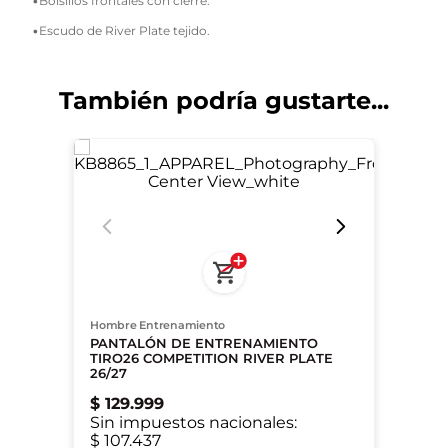
•Bolsillos frontales con cierre.
•Escudo de River Plate tejido.
También podría gustarte...
Hombre Entrenamiento
PANTALÓN DE ENTRENAMIENTO
TIRO26 COMPETITION RIVER PLATE
26/27
$
129
.
999
Sin impuestos nacionales:
$ 107.437