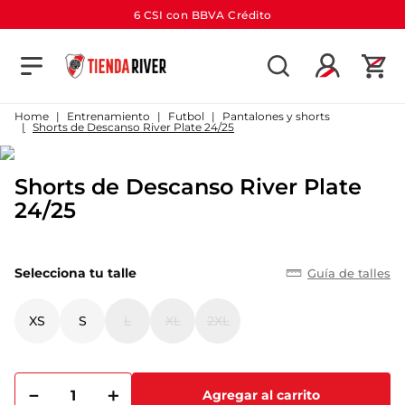
6 CSI con BBVA Crédito
TÉRMINOS MÁS BUSCADOS
1
.
camiseta
Entrenamiento
Futbol
Pantalones y shorts
Shorts de Descanso River Plate 24/25
2
.
campera
3
.
gorra
Shorts de Descanso River Plate
4
.
short
24/25
5
.
buzo
6
.
pantalon
Selecciona tu talle
Guía de talles
7
.
camiseta river
XS
S
L
XL
2XL
8
.
bolso
9
.
river
－
＋
10
.
aniversario
Agregar al carrito