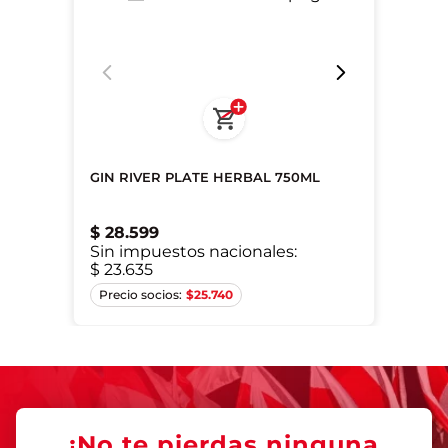
GIN RIVER PLATE HERBAL 750ML
$
28
.
599
Sin impuestos nacionales:
$ 23.635
Único
$
25.740
¡No te pierdas ninguna