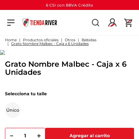
6 CSI con BBVA Crédito
TÉRMINOS MÁS BUSCADOS
1
.
camiseta
Productos oficiales
Otros
Bebidas
Grato Nombre Malbec - Caja x 6 Unidades
2
.
campera
3
.
gorra
Grato Nombre Malbec - Caja x 6
4
.
short
Unidades
5
.
buzo
6
.
pantalon
Selecciona tu talle
7
.
bolso
Único
8
.
camiseta river
9
.
river
－
＋
10
.
aniversario
Agregar al carrito