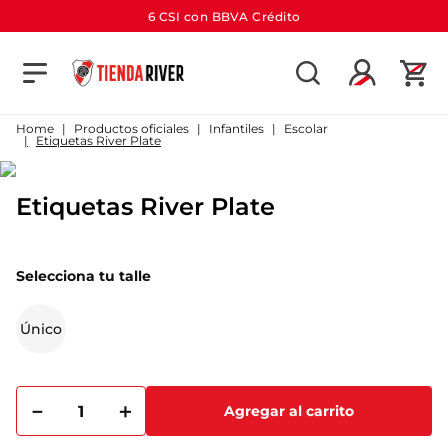
6 CSI con BBVA Crédito
TÉRMINOS MÁS BUSCADOS
1
.
camiseta
Productos oficiales
Infantiles
Escolar
Etiquetas River Plate
2
.
campera
3
.
gorra
Etiquetas River Plate
4
.
short
5
.
buzo
Selecciona tu talle
6
.
pantalon
Único
7
.
bolso
8
.
camiseta river
9
.
river
－
＋
Agregar al carrito
10
.
aniversario