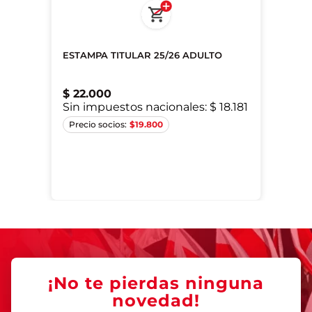
ESTAMPA TITULAR 25/26 ADULTO
$
22
.
000
Sin impuestos nacionales:
$ 18.181
Único
Único
Único
Único
$
19.800
Único
Único
Único
Único
Único
Único
¡No te pierdas ninguna
novedad!