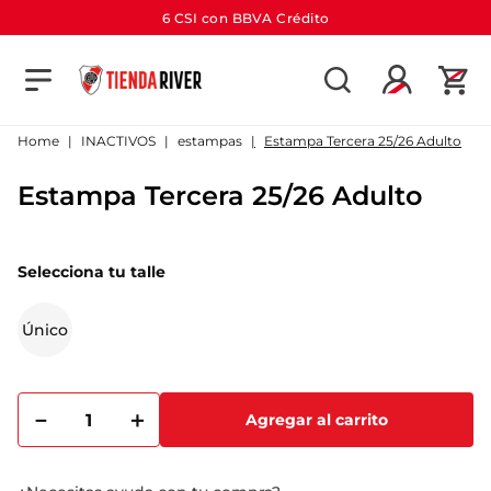
6 CSI con BBVA Crédito
TÉRMINOS MÁS BUSCADOS
1
.
camiseta
INACTIVOS
estampas
Estampa Tercera 25/26 Adulto
2
.
campera
Estampa Tercera 25/26 Adulto
3
.
gorra
4
.
short
Selecciona tu talle
5
.
buzo
6
.
pantalon
Único
7
.
bolso
8
.
camiseta river
－
＋
Agregar al carrito
9
.
river
10
.
aniversario