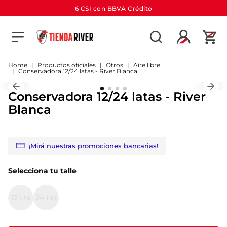
6 CSI con BBVA Crédito
TÉRMINOS MÁS BUSCADOS
1
.
camiseta
Productos oficiales
Otros
Aire libre
Conservadora 12/24 latas - River Blanca
2
.
campera
Conservadora 12/24 latas - River
3
.
gorra
Blanca
4
.
short
5
.
buzo
¡Mirá nuestras promociones bancarias!
6
.
pantalon
7
.
bolso
Selecciona tu talle
8
.
camiseta river
12 Lts
24 Lts
9
.
river
10
.
aniversario