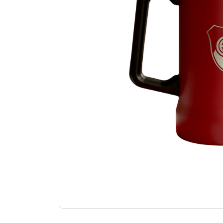
10
.
aniversario