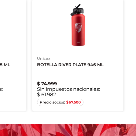
Unisex
5 ML
BOTELLA RIVER PLATE 946 ML
$
74
.
999
s:
Sin impuestos nacionales:
$ 61.982
Único
$
67.500