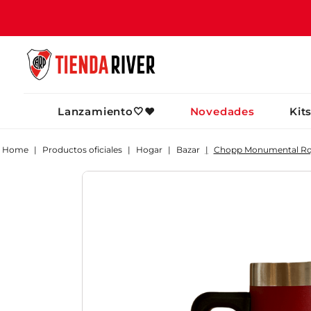
TÉRMINOS MÁ
Lanzamiento🤍❤️
Novedades
Kit
1
.
camiseta
2
.
campera
Productos oficiales
Hogar
Bazar
Chopp Monumental Ro
3
.
gorra
4
.
short
5
.
buzo
6
.
pantalon
7
.
camiseta riv
8
.
bolso
9
.
river