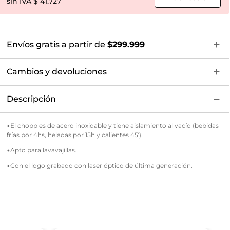
$ 41.727
Envíos gratis a partir de
$299.999
Cambios y devoluciones
Descripción
•El chopp es de acero inoxidable y tiene aislamiento al vacío (bebidas
frías por 4hs, heladas por 15h y calientes 45’).
•Apto para lavavajillas.
•Con el logo grabado con laser óptico de última generación.