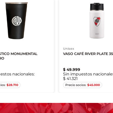
Unisex
STICO MONUMENTAL
VASO CAFÉ RIVER PLATE 35
RO
$
49
.
999
estos nacionales:
Sin impuestos nacionale
$ 41.321
Único
Único
$
28.710
$
45.000