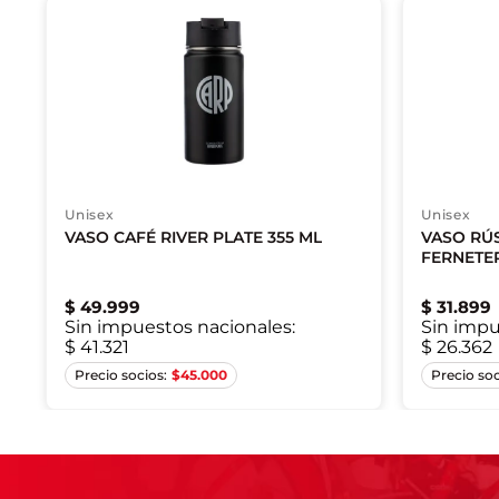
Unisex
Unisex
VASO CAFÉ RIVER PLATE 355 ML
VASO RÚ
FERNETE
$
49
.
999
$
31
.
899
Sin impuestos nacionales:
Sin impu
$ 41.321
$ 26.362
Único
$
45.000