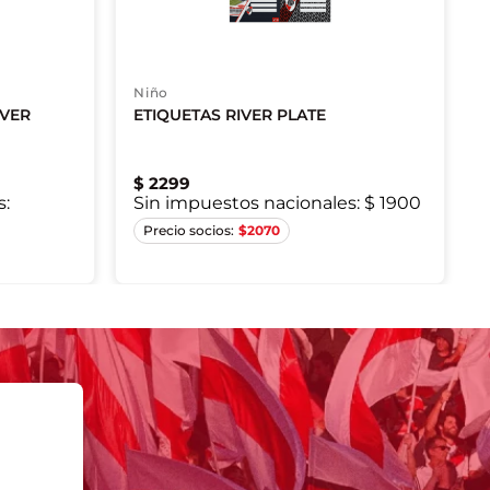
Niño
IVER
ETIQUETAS RIVER PLATE
$
2299
s:
Sin impuestos nacionales:
$ 1900
Único
$
2070