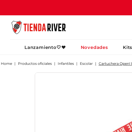
TÉRMINOS MÁ
Lanzamiento🤍❤️
Novedades
Kit
1
.
camiseta
2
.
campera
Productos oficiales
Infantiles
Escolar
Cartuchera Open! R
3
.
gorra
4
.
short
5
.
buzo
6
.
pantalon
7
.
camiseta riv
8
.
bolso
9
.
river