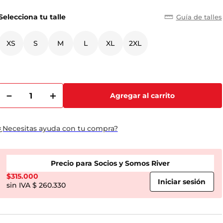
Selecciona tu talle
Guía de talles
XS
S
M
L
XL
2XL
－
＋
Agregar al carrito
¿Necesitas ayuda con tu compra?
Precio para Socios y Somos River
$
315.000
$ 260.330