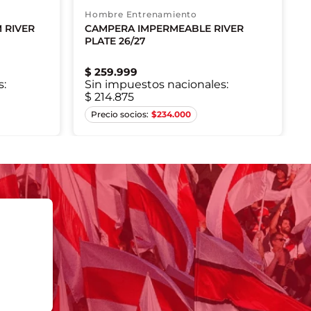
Hombre Entrenamiento
 RIVER
CAMPERA IMPERMEABLE RIVER
PLATE 26/27
$
259
.
999
s:
Sin impuestos nacionales:
$ 214.875
XL
S
M
L
XL
2XL
$
234.000