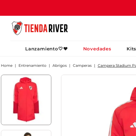
TÉRMINOS MÁ
Lanzamiento🤍❤️
Novedades
Kit
1
.
camiseta
2
.
campera
Entrenamiento
Abrigos
Camperas
Campera Stadium Par
3
.
gorra
4
.
short
5
.
buzo
6
.
pantalon
7
.
camiseta riv
8
.
bolso
9
.
river