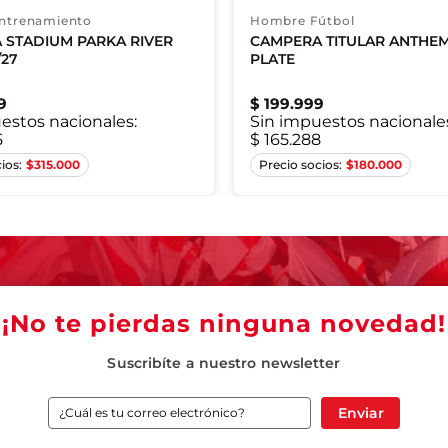
ntrenamiento
Hombre Fútbol
 STADIUM PARKA RIVER
CAMPERA TITULAR ANTHEM
/27
PLATE
9
$
199
.
999
estos nacionales:
Sin impuestos nacionale
5
$ 165.288
S
S
M
L
XL
XS
S
M
L
$
315.000
$
180.000
2XL
2XL
¡No te pierdas ninguna novedad!
Suscribíte a nuestro newsletter
Enviar