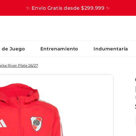
✨ Envío Gratis desde $299.999 ✨
S BUSCADOS
s de Juego
Entrenamiento
Indumentaria
ka River Plate 26/27
er