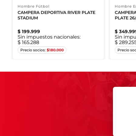
Hombre Fútbol
Hombre E
CAMPERA DEPORTIVA RIVER PLATE
CAMPERA
STADIUM
PLATE 26
$
199
.
999
$
349
.
99
Sin impuestos nacionales:
Sin impu
$ 165.288
$ 289.25
X
XS
S
M
XL
2XL
$
180.000