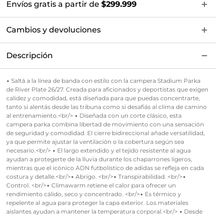
Envíos gratis a partir de
$299.999
Cambios y devoluciones
Descripción
• Saltá a la línea de banda con estilo con la campera Stadium Parka
de River Plate 26/27. Creada para aficionados y deportistas que exigen
calidez y comodidad, está diseñada para que puedas concentrarte,
tanto si alentás desde las tribuna como si desafiás al clima de camino
al entrenamiento.<br/> • Diseñada con un corte clásico, esta
campera parka combina libertad de movimiento con una sensación
de seguridad y comodidad. El cierre bidireccional añade versatilidad,
ya que permite ajustar la ventilación o la cobertura según sea
necesario.<br/> • El largo extendido y el tejido resistente al agua
ayudan a protegerte de la lluvia durante los chaparrones ligeros,
mientras que el icónico ADN futbolístico de adidas se refleja en cada
costura y detalle.<br/>• Abrigo. <br/>• Transpirabilidad. <br/>•
Control. <br/>• Climawarm retiene el calor para ofrecer un
rendimiento cálido, seco y concentrado. <br/>• Es térmico y
repelente al agua para proteger la capa exterior. Los materiales
aislantes ayudan a mantener la temperatura corporal.<br/> • Desde