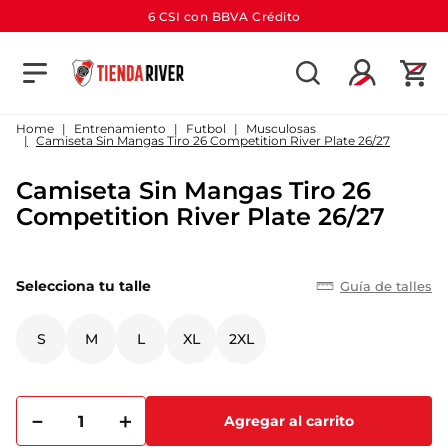
6 CSI con BBVA Crédito
TÉRMINOS MÁS BUSCADOS
1
.
camiseta
Entrenamiento
Futbol
Musculosas
Camiseta Sin Mangas Tiro 26 Competition River Plate 26/27
2
.
campera
Camiseta Sin Mangas Tiro 26
3
.
gorra
Competition River Plate 26/27
4
.
short
5
.
buzo
Selecciona tu talle
Guía de talles
6
.
pantalon
7
.
camiseta river
S
M
L
XL
2XL
8
.
bolso
9
.
river
－
＋
Agregar al carrito
10
.
aniversario