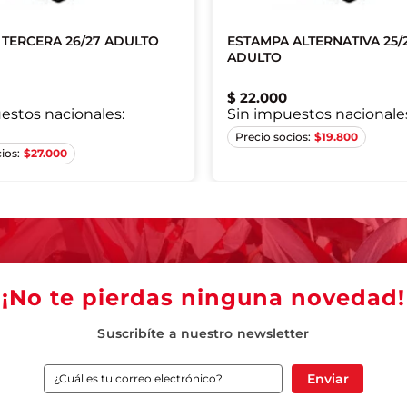
TERCERA 26/27 ADULTO
ESTAMPA ALTERNATIVA 25/
nico
Único
Único
Único
Único
Úni
ADULTO
nico
Único
Único
Único
Único
Úni
$
22
.
000
nico
Único
Único
Único
Único
Úni
estos nacionales:
Sin impuestos nacionale
Único
Único
$
19.800
$
27.000
¡No te pierdas ninguna novedad!
Suscribíte a nuestro newsletter
Enviar