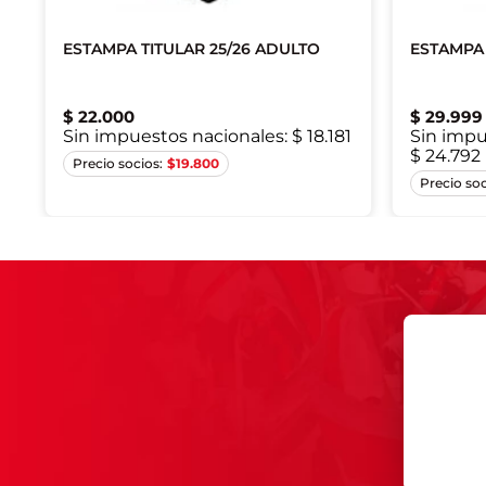
ESTAMPA TITULAR 25/26 ADULTO
ESTAMPA 
Único
Único
Único
Ú
Único
Único
Único
Ú
$
22
.
000
$
29
.
999
Único
Único
Único
Ú
Sin impuestos nacionales:
$ 18.181
Sin impu
$ 24.792
Único
$
19.800