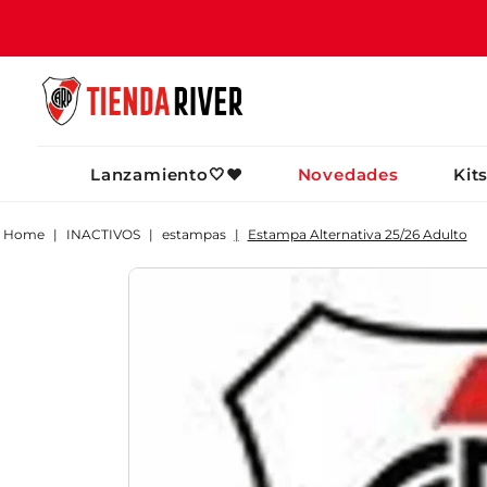
TÉRMINOS MÁ
Lanzamiento🤍❤️
Novedades
Kit
1
.
camiseta
2
.
campera
INACTIVOS
estampas
Estampa Alternativa 25/26 Adulto
3
.
gorra
4
.
short
5
.
buzo
6
.
pantalon
7
.
camiseta riv
8
.
bolso
9
.
river