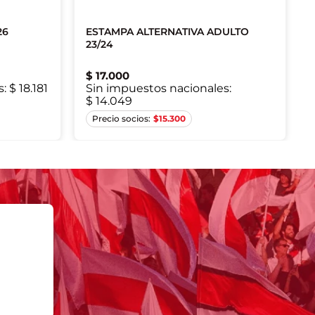
26
ESTAMPA ALTERNATIVA ADULTO
co
23/24
co
$
17
.
000
co
s:
$ 18.181
Sin impuestos nacionales:
$ 14.049
Único
Único
Único
$
15.300
Único
Único
Único