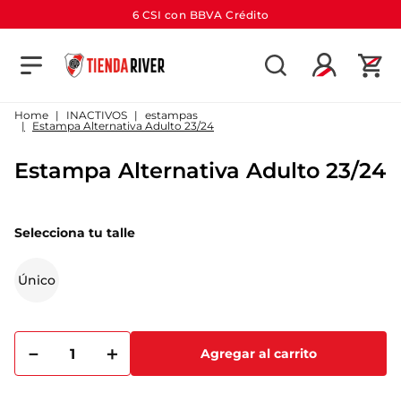
6 CSI con BBVA Crédito
TÉRMINOS MÁS BUSCADOS
1
.
camiseta
INACTIVOS
estampas
Estampa Alternativa Adulto 23/24
2
.
campera
Estampa Alternativa Adulto 23/24
3
.
gorra
4
.
short
Selecciona tu talle
5
.
buzo
6
.
pantalon
Único
7
.
camiseta river
8
.
bolso
－
＋
Agregar al carrito
9
.
river
10
.
aniversario