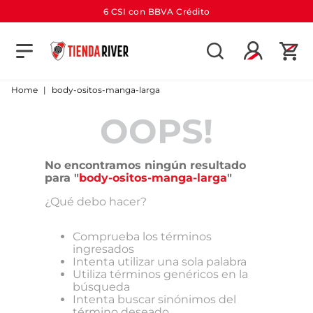
6 CSI con BBVA Crédito
TÉRMINOS MÁS BUSCADOS
1
.
camiseta
body-ositos-manga-larga
2
.
campera
OOPS!
3
.
gorra
4
.
short
No encontramos ningún resultado
para "
body-ositos-manga-larga
"
5
.
buzo
¿Qué debo hacer?
6
.
pantalon
7
.
bolso
Comprueba los términos
ingresados
8
.
camiseta river
Intenta utilizar una sola palabra
Utiliza términos genéricos en la
9
.
river
búsqueda
Intenta buscar sinónimos del
10
.
aniversario
término deseado