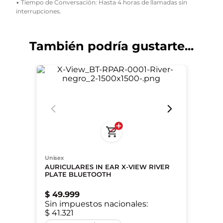
• Tiempo de Conversación: Hasta 4 horas de llamadas sin
interrupciones.
También podría gustarte...
Unisex
AURICULARES IN EAR X-VIEW RIVER
PLATE BLUETOOTH
$
49
.
999
Sin impuestos nacionales:
$ 41.321
Único