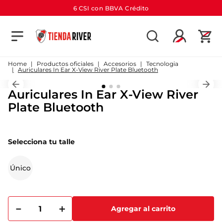
6 CSI con BBVA Crédito
TÉRMINOS MÁS BUSCADOS
1
.
camiseta
Productos oficiales
Accesorios
Tecnologia
Auriculares In Ear X-View River Plate Bluetooth
2
.
campera
Auriculares In Ear X-View River
3
.
gorra
Plate Bluetooth
4
.
short
5
.
buzo
Selecciona tu talle
6
.
pantalon
7
.
bolso
Único
8
.
camiseta river
9
.
river
－
＋
Agregar al carrito
10
.
aniversario