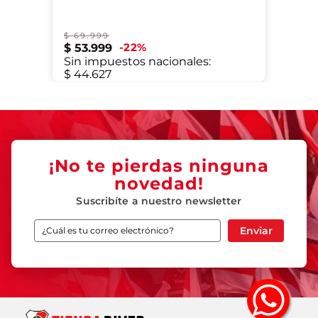
$
69
.
999
XL
22
%
$
53
.
999
Sin impuestos nacionales:
$ 44.627
¡No te pierdas ninguna
novedad!
Suscribíte a nuestro newsletter
Enviar