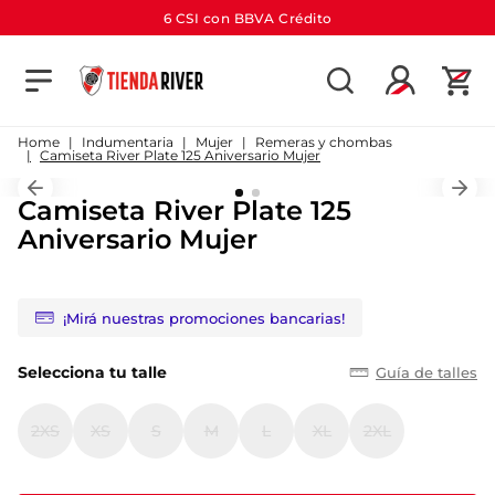
6 CSI con BBVA Crédito
TÉRMINOS MÁS BUSCADOS
1
.
camiseta
Indumentaria
Mujer
Remeras y chombas
Camiseta River Plate 125 Aniversario Mujer
2
.
campera
Camiseta River Plate 125
3
.
gorra
Aniversario Mujer
4
.
short
5
.
buzo
¡Mirá nuestras promociones bancarias!
6
.
pantalon
7
.
camiseta river
Selecciona tu talle
Guía de talles
8
.
bolso
2XS
XS
S
M
L
XL
2XL
9
.
river
10
.
aniversario